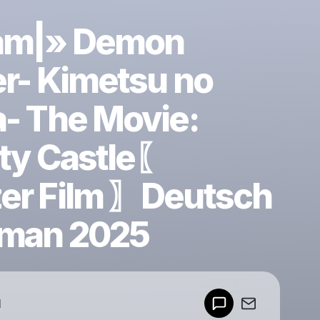
am|» Demon
er- Kimetsu no
a- The Movie:
ity Castle〖
er Film 〗Deutsch
rman 2025
Powered by
d
Make a drop like this