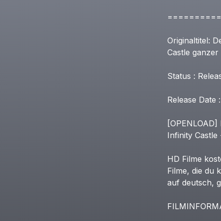
=========
Originaltitel:
D
Castle
ganzer
Status
:
Relea
Release
Date
:
[OPENLOAD]
Infinity
Castle
HD
Filme
kost
Filme,
die
du
k
auf
deutsch,
g
FILMINFORM