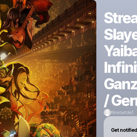
Stre
Slay
Yaib
Infin
Ganz
/ Ge
filmstartde1
Get notifie