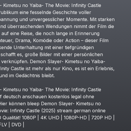
-
Kimetsu
no
Yaiba-
The
Movie:
Infinity
Castle
ublikum
eine
fesselnde
Geschichte
voller
pannung
und
unvergesslicher
Momente.
Mit
starken
und
überraschenden
Wendungen
nimmt
der
Film
die
auf
eine
Reise,
die
noch
lange
in
Erinnerung
teuer,
Drama,
Komödie
oder
Action
–
dieser
Film
kende
Unterhaltung
mit
einer
tiefgründigen
schafft
es,
große
Bilder
mit
einer
persönlichen
verknüpfen.
Demon
Slayer-
Kimetsu
no
Yaiba-
inity
Castle
ist
mehr
als
nur
Kino,
es
ist
ein
Erlebnis,
und
im
Gedächtnis
bleibt.
-
Kimetsu
no
Yaiba-
The
Movie:
Infinity
Castle
f
deutsch
anschauen
kostenlos
legal
ohne
Hier
können
bleep
Demon
Slayer-
Kimetsu
no
vie:
Infinity
Castle
(2025)
stream
german
online
D
Qualität!
1080P
|
4K
UHD
|
1080P-HD
|
720P
HD
|
FLV
|
DVD
|