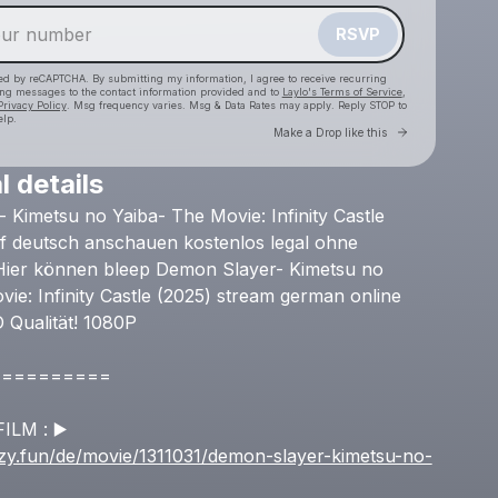
RSVP
cted by reCAPTCHA. By submitting my information, I agree to receive recurring
ing messages
to the contact information provided and to
Laylo's Terms of Service
,
Privacy Policy
. Msg frequency varies. Msg & Data Rates may apply. Reply STOP to
elp.
Go to Laylo 
Make a Drop like this
l details
Check your texts
-
Kimetsu
no
Yaiba-
The
Movie:
Infinity
Castle
filmstartde1
f
deutsch
anschauen
kostenlos
legal
ohne
Hier
können
bleep
Demon
Slayer-
Kimetsu
no
vie:
Infinity
Castle
(2025)
stream
german
online
D
Qualität!
1080P
==========
FILM
:
▶️
mzy.fun/de/movie/1311031/demon-slayer-kimetsu-no-