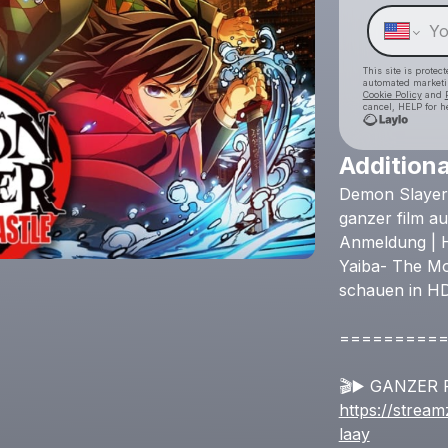
This site is prote
automated market
Cookie Policy
and
cancel, HELP for h
Additiona
Demon
Slayer
ganzer
film
au
Anmeldung
|
Yaiba-
The
Mo
schauen
in
H
=========
🎬️▶️
GANZER
https://strea
laay