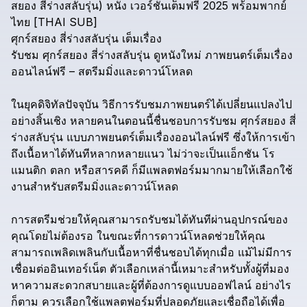
สยอง
สี่ร่างสลับรุ่น)
หนัง
เวอร์ชันเต็มฟรี
2025
พร้อมพากย์
ไทย
[THAI
SUB]
ศุกร์สยอง
สี่ร่างสลับรุ่น
เต็มเรื่อง
รับชม
ศุกร์สยอง
สี่ร่างสลับรุ่น
ดูหนังใหม่
ภาพยนตร์เต็มเรื่อง
ออนไลน์ฟรี
–
สตรีมมิ่งและดาวน์โหลด
ในยุคดิจิทัลปัจจุบัน
วิธีการรับชมภาพยนตร์ได้เปลี่ยนแปลงไป
อย่างสิ้นเชิง
หลายคนในตอนนี้ชื่นชอบการรับชม
ศุกร์สยอง
สี่
ร่างสลับรุ่น
แบบภาพยนตร์เต็มเรื่องออนไลน์ฟรี
ซึ่งให้การเข้า
ถึงเนื้อหาได้ทันทีหลากหลายแนว
ไม่ว่าจะเป็นแอ็กชัน
โร
แมนติก
ตลก
หรือสารคดี
ก็มีแพลตฟอร์มมากมายให้เลือกใช้
งานสำหรับสตรีมมิ่งและดาวน์โหลด
การสตรีมช่วยให้คุณสามารถรับชมได้ทันทีผ่านอุปกรณ์ของ
คุณโดยไม่ต้องรอ
ในขณะที่การดาวน์โหลดช่วยให้คุณ
สามารถเพลิดเพลินกับเนื้อหาที่ชื่นชอบได้ทุกเมื่อ
แม้ไม่มีการ
เชื่อมต่ออินเทอร์เน็ต
ตัวเลือกเหล่านี้เหมาะสำหรับทั้งผู้ที่มอง
หาความสะดวกสบายและผู้ที่ต้องการดูแบบออฟไลน์
อย่างไร
ก็ตาม
ควรเลือกใช้แพลตฟอร์มที่ปลอดภัยและเชื่อถือได้เพื่อ