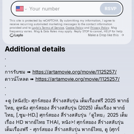
RSVP
This site is protected by reCAPTCHA. By submitting my information, I agree to
receive recurring automated marketing messages
to the contact information
provided and to
Laylo's Terms of Service
,
Cookie Policy
and
Privacy Policy
. Msg
frequency varies. Msg & Data Rates may apply. Reply STOP to cancel, HELP for help.
Go to 
Make a Drop like this
Check your texts
Additional details
WaTch* Bāhubali: The Epic [2025] FullMovie Online En`English
.
.
การรับชม
➠
https://artamovie.org/movie/1125257/
ดาวน์โหลด
➠
https://artamovie.org/movie/1125257/
.
.
+ดู
(หนัง!)▷
ศุกร์สยอง
สี่ร่างสลับรุ่น
เต็มเรื่องฟรี
2025
พากย์
ไทย,
ดูหนัง
ศุกร์สยอง
สี่ร่างสลับรุ่น
(2025)
เต็มเรื่อง
พากย์
ไทย,
[.ซูม-HD.]
ศุกร์สยอง
สี่ร่างสลับรุ่น『ดูไทย』2025
เต็ม
เรื่อง
HD
พากย์ไทย
THAI,
หนัง>!
ศุกร์สยอง
สี่ร่างสลับรุ่น
เต็มเรื่องฟรี
-
ศุกร์สยอง
สี่ร่างสลับรุ่น
พากย์ไทย,
ดู
(ศุกร์