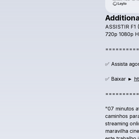
Additiona
ASSISTIR
F1
720p
1080p
H
=========
✅
Assista
ago
✅
Baixar
►
ht
=========
"07
minutos
a
caminhos
par
streaming
onl
maravilha
cin
este
trabalho