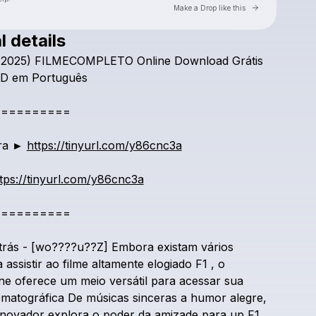
Go to Laylo 
Make a Drop like this
l details
Check your texts
(2025)
FILMECOMPLETO
Online
Download
Grátis
F1
D
em
Português
==========
ra
►
https://tinyurl.com/y86cnc3a
tps://tinyurl.com/y86cnc3a
==========
trás
-
[wo????u??Z]
Embora
existam
vários
a
assistir
ao
filme
altamente
elogiado
F1
,
o
ine
oferece
um
meio
versátil
para
acessar
sua
ematográfica
De
músicas
sinceras
a
humor
alegre,
inovador
explora
o
poder
da
amizade
para
up
F1