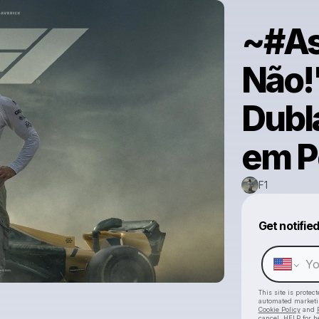
~#As
Não!
Dubl
em P
F1
Get notifie
This site is prote
automated market
Cookie Policy
and
cancel, HELP for h