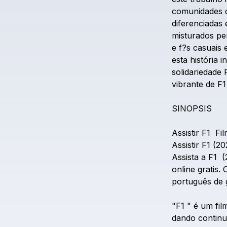
comunidades
diferenciadas
misturados
pe
e
f?s
casuais
esta
história
i
solidariedade
vibrante
de
F1
SINOPSIS
Assistir
F1
Fi
Assistir
F1
(20
Assista
a
F1
(
online
gratis.
português
de
"F1
"
é
um
fil
dando
continu