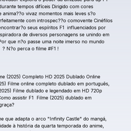
durante
tempos
difíceis
Dirigido
com
cores
e
anima??o
vivaz
momentos
mais
leves
s?o
rfeitamente
com
introspec??o
comovente
Cinéfilos
encontrar?o
seus
espíritos
F1
influenciados
por
nspiradora
de
diversos
personagens
se
unindo
em
Por
que
n?o
passe
uma
noite
imerso
no
mundo
?
N?o
perca
o
filme
#F1
!
lme
(2025)
Completo
HD
2025
Dublado
Online
25)
Filme
online
completo
dublado
em
português,
2025)
Filme
dublado
e
legendado
em
HD
720p
Como
assistir
F1
Filme
(2025)
dublado
em
graça?
me
que
adapta
o
arco
"Infinity
Castle"
do
mangá,
idade
à
história
da
quarta
temporada
do
anime,