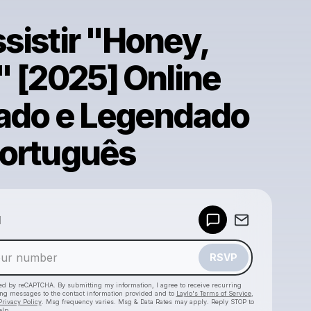
sistir "Honey,
" [2025] Online
ado e Legendado
ortuguês
Powered by
d
Make a drop like this
RSVP
cted by reCAPTCHA. By submitting my information, I agree to receive recurring
ing messages
to the contact information provided and to
Laylo's Terms of Service
,
Privacy Policy
. Msg frequency varies. Msg & Data Rates may apply. Reply STOP to
elp.