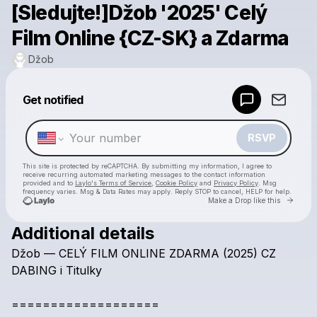
[Sledujte!]Džob '2025' Celý
Film Online {CZ-SK} a Zdarma
Džob
Powered by
Get notified
Make a drop like this
RSVP
This site is protected by reCAPTCHA. By submitting my information, I agree to
receive recurring automated marketing messages
to the contact information
provided and to
Laylo's Terms of Service
,
Cookie Policy
and
Privacy Policy
. Msg
frequency varies. Msg & Data Rates may apply. Reply STOP to cancel, HELP for help.
Go to 
Make a Drop like this
Additional details
Check your texts
Džob
—
CELÝ
FILM
ONLINE
ZDARMA
(2025)
CZ
Džob
DABING
i
Titulky
===================