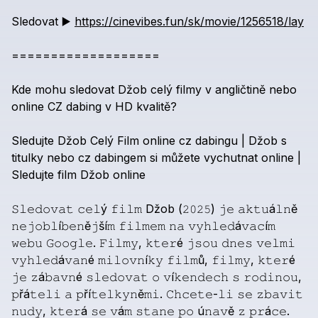
Sledovat
▶️
https://cinevibes.fun/sk/movie/1256518/lay
===================
Kde
mohu
sledovat
Džob
celý
filmy
v
angličtině
nebo
online
CZ
dabing
v
HD
kvalitě?
Sledujte
Džob
Celý
Film
online
cz
dabingu
|
Džob
s
titulky
nebo
cz
dabingem
si
můžete
vychutnat
online
|
Sledujte
film
Džob
online
𝚂𝚕𝚎𝚍𝚘𝚟𝚊𝚝
𝚌𝚎𝚕ý
𝚏𝚒𝚕𝚖
Džob
(𝟸𝟶𝟸𝟻)
𝚓𝚎
𝚊𝚔𝚝𝚞á𝚕𝚗ě
𝚗𝚎𝚓𝚘𝚋𝚕í𝚋𝚎𝚗ě𝚓ší𝚖
𝚏𝚒𝚕𝚖𝚎𝚖
𝚗𝚊
𝚟𝚢𝚑𝚕𝚎𝚍á𝚟𝚊𝚌í𝚖
𝚠𝚎𝚋𝚞
𝙶𝚘𝚘𝚐𝚕𝚎.
𝙵𝚒𝚕𝚖𝚢,
𝚔𝚝𝚎𝚛é
𝚓𝚜𝚘𝚞
𝚍𝚗𝚎𝚜
𝚟𝚎𝚕𝚖𝚒
𝚟𝚢𝚑𝚕𝚎𝚍á𝚟𝚊𝚗é
𝚖𝚒𝚕𝚘𝚟𝚗í𝚔𝚢
𝚏𝚒𝚕𝚖ů,
𝚏𝚒𝚕𝚖𝚢,
𝚔𝚝𝚎𝚛é
𝚓𝚎
𝚣á𝚋𝚊𝚟𝚗é
𝚜𝚕𝚎𝚍𝚘𝚟𝚊𝚝
𝚘
𝚟í𝚔𝚎𝚗𝚍𝚎𝚌𝚑
𝚜
𝚛𝚘𝚍𝚒𝚗𝚘𝚞,
𝚙řá𝚝𝚎𝚕𝚒
𝚊
𝚙ří𝚝𝚎𝚕𝚔𝚢𝚗ě𝚖𝚒.
𝙲𝚑𝚌𝚎𝚝𝚎-𝚕𝚒
𝚜𝚎
𝚣𝚋𝚊𝚟𝚒𝚝
𝚗𝚞𝚍𝚢,
𝚔𝚝𝚎𝚛á
𝚜𝚎
𝚟á𝚖
𝚜𝚝𝚊𝚗𝚎
𝚙𝚘
ú𝚗𝚊𝚟ě
𝚣
𝚙𝚛á𝚌𝚎.