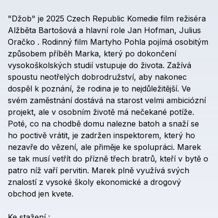
"Džob"
je
2025
Czech
Republic
Komedie
film
režiséra
Alžběta
Bartošová
a
hlavní
role
Jan
Hofman,
Julius
Oračko
.
Rodinný
film
Martyho
Pohla
pojímá
osobitým
způsobem
příběh
Marka,
který
po
dokončení
vysokoškolských
studií
vstupuje
do
života.
Zažívá
spoustu
neotřelých
dobrodružství,
aby
nakonec
dospěl
k
poznání,
že
rodina
je
to
nejdůležitější.
Ve
svém
zaměstnání
dostává
na
starost
velmi
ambiciózní
projekt,
ale
v
osobním
životě
má
nečekané
potíže.
Poté,
co
na
chodbě
domu
nalezne
batoh
a
snaží
se
ho
poctivě
vrátit,
je
zadržen
inspektorem,
který
ho
nezavře
do
vězení,
ale
přiměje
ke
spolupráci.
Marek
se
tak
musí
vetřít
do
přízně
třech
bratrů,
kteří
v
bytě
o
patro
níž
vaří
pervitin.
Marek
plně
využívá
svých
znalostí
z
vysoké
školy
ekonomické
a
drogový
obchod
jen
kvete.
Ke
stažení
: