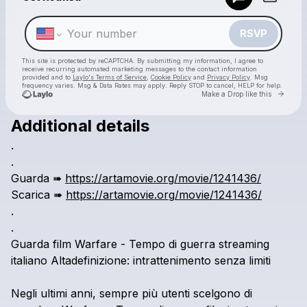
Make a drop like this
RSVP
This site is protected by reCAPTCHA. By submitting my information, I agree to
receive recurring automated marketing messages
to the contact information
provided and to
Laylo's Terms of Service
,
Cookie Policy
and
Privacy Policy
. Msg
frequency varies. Msg & Data Rates may apply. Reply STOP to cancel, HELP for help.
Go to 
Make a Drop like this
Additional details
Check your texts
.
dou huang
.
Guarda
➠
https://artamovie.org/movie/1241436/
Scarica
➠
https://artamovie.org/movie/1241436/
.
.
Guarda
film
Warfare
-
Tempo
di
guerra
streaming
italiano
Altadefinizione:
intrattenimento
senza
limiti
Negli
ultimi
anni,
sempre
più
utenti
scelgono
di