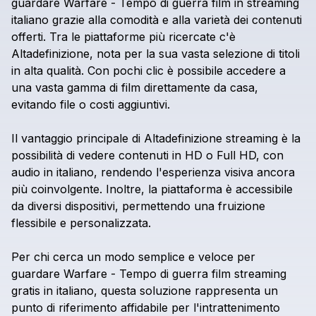
guardare
Warfare
-
Tempo
di
guerra
film
in
streaming
italiano
grazie
alla
comodità
e
alla
varietà
dei
contenuti
offerti.
Tra
le
piattaforme
più
ricercate
c'è
Altadefinizione,
nota
per
la
sua
vasta
selezione
di
titoli
in
alta
qualità.
Con
pochi
clic
è
possibile
accedere
a
una
vasta
gamma
di
film
direttamente
da
casa,
evitando
file
o
costi
aggiuntivi.
Il
vantaggio
principale
di
Altadefinizione
streaming
è
la
possibilità
di
vedere
contenuti
in
HD
o
Full
HD,
con
audio
in
italiano,
rendendo
l'esperienza
visiva
ancora
più
coinvolgente.
Inoltre,
la
piattaforma
è
accessibile
da
diversi
dispositivi,
permettendo
una
fruizione
flessibile
e
personalizzata.
Per
chi
cerca
un
modo
semplice
e
veloce
per
guardare
Warfare
-
Tempo
di
guerra
film
streaming
gratis
in
italiano,
questa
soluzione
rappresenta
un
punto
di
riferimento
affidabile
per
l'intrattenimento