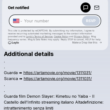
Powered by
Get notified
Make a drop like this
RSVP
This site is protected by reCAPTCHA. By submitting my information, I agree to
receive recurring automated marketing messages
to the contact information
provided and to
Laylo's Terms of Service
,
Cookie Policy
and
Privacy Policy
. Msg
frequency varies. Msg & Data Rates may apply. Reply STOP to cancel, HELP for help.
Go to 
Make a Drop like this
Additional details
Check your texts
.
Dou DI
.
Guarda
➠
https://artamovie.org/movie/1311031/
Scarica
➠
https://artamovie.org/movie/1311031/
.
.
Guarda
film
Demon
Slayer:
Kimetsu
no
Yaiba
-
Il
Castello
dell'Infinito
streaming
italiano
Altadefinizione:
intrattenimento
senza
limiti