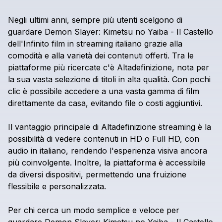
Negli
ultimi
anni,
sempre
più
utenti
scelgono
di
guardare
Demon
Slayer:
Kimetsu
no
Yaiba
-
Il
Castello
dell'Infinito
film
in
streaming
italiano
grazie
alla
comodità
e
alla
varietà
dei
contenuti
offerti.
Tra
le
piattaforme
più
ricercate
c'è
Altadefinizione,
nota
per
la
sua
vasta
selezione
di
titoli
in
alta
qualità.
Con
pochi
clic
è
possibile
accedere
a
una
vasta
gamma
di
film
direttamente
da
casa,
evitando
file
o
costi
aggiuntivi.
Il
vantaggio
principale
di
Altadefinizione
streaming
è
la
possibilità
di
vedere
contenuti
in
HD
o
Full
HD,
con
audio
in
italiano,
rendendo
l'esperienza
visiva
ancora
più
coinvolgente.
Inoltre,
la
piattaforma
è
accessibile
da
diversi
dispositivi,
permettendo
una
fruizione
flessibile
e
personalizzata.
Per
chi
cerca
un
modo
semplice
e
veloce
per