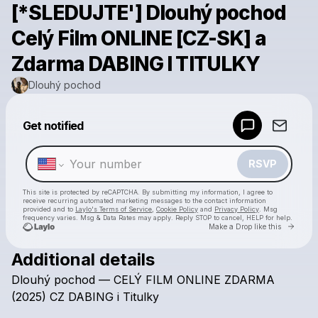
[*SLEDUJTE'] Dlouhý pochod
Celý Film ONLINE [CZ-SK] a
Zdarma DABING I TITULKY
Dlouhý pochod
Powered by
Get notified
Make a drop like this
RSVP
This site is protected by reCAPTCHA. By submitting my information, I agree to
receive recurring automated marketing messages
to the contact information
provided and to
Laylo's Terms of Service
,
Cookie Policy
and
Privacy Policy
. Msg
frequency varies. Msg & Data Rates may apply. Reply STOP to cancel, HELP for help.
Go to 
Make a Drop like this
Additional details
Check your texts
Dlouhý
pochod
—
CELÝ
FILM
ONLINE
ZDARMA
Dlouhý pochod
(2025)
CZ
DABING
i
Titulky