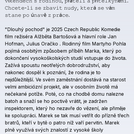
𝚟í𝚔𝚎𝚗𝚍𝚎𝚌𝚑
𝚜
𝚛𝚘𝚍𝚒𝚗𝚘𝚞,
𝚙řá𝚝𝚎𝚕𝚒
𝚊
𝚙ří𝚝𝚎𝚕𝚔𝚢𝚗ě𝚖𝚒.
𝙲𝚑𝚌𝚎𝚝𝚎-𝚕𝚒
𝚜𝚎
𝚣𝚋𝚊𝚟𝚒𝚝
𝚗𝚞𝚍𝚢,
𝚔𝚝𝚎𝚛á
𝚜𝚎
𝚟á𝚖
𝚜𝚝𝚊𝚗𝚎
𝚙𝚘
ú𝚗𝚊𝚟ě
𝚣
𝚙𝚛á𝚌𝚎.
"Dlouhý
pochod"
je
2025
Czech
Republic
Komedie
film
režiséra
Alžběta
Bartošová
a
hlavní
role
Jan
Hofman,
Julius
Oračko
.
Rodinný
film
Martyho
Pohla
pojímá
osobitým
způsobem
příběh
Marka,
který
po
dokončení
vysokoškolských
studií
vstupuje
do
života.
Zažívá
spoustu
neotřelých
dobrodružství,
aby
nakonec
dospěl
k
poznání,
že
rodina
je
to
nejdůležitější.
Ve
svém
zaměstnání
dostává
na
starost
velmi
ambiciózní
projekt,
ale
v
osobním
životě
má
nečekané
potíže.
Poté,
co
na
chodbě
domu
nalezne
batoh
a
snaží
se
ho
poctivě
vrátit,
je
zadržen
inspektorem,
který
ho
nezavře
do
vězení,
ale
přiměje
ke
spolupráci.
Marek
se
tak
musí
vetřít
do
přízně
třech
bratrů,
kteří
v
bytě
o
patro
níž
vaří
pervitin.
Marek
plně
využívá
svých
znalostí
z
vysoké
školy