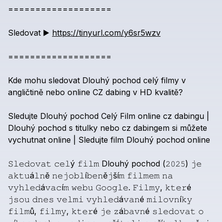
===================
Sledovat
▶️
https://tinyurl.com/y6sr5wzv
===================
Kde
mohu
sledovat
Dlouhý
pochod
celý
filmy
v
angličtině
nebo
online
CZ
dabing
v
HD
kvalitě?
Sledujte
Dlouhý
pochod
Celý
Film
online
cz
dabingu
|
Dlouhý
pochod
s
titulky
nebo
cz
dabingem
si
můžete
vychutnat
online
|
Sledujte
film
Dlouhý
pochod
online
𝚂𝚕𝚎𝚍𝚘𝚟𝚊𝚝
𝚌𝚎𝚕ý
𝚏𝚒𝚕𝚖
Dlouhý
pochod
(𝟸𝟶𝟸𝟻)
𝚓𝚎
𝚊𝚔𝚝𝚞á𝚕𝚗ě
𝚗𝚎𝚓𝚘𝚋𝚕í𝚋𝚎𝚗ě𝚓ší𝚖
𝚏𝚒𝚕𝚖𝚎𝚖
𝚗𝚊
𝚟𝚢𝚑𝚕𝚎𝚍á𝚟𝚊𝚌í𝚖
𝚠𝚎𝚋𝚞
𝙶𝚘𝚘𝚐𝚕𝚎.
𝙵𝚒𝚕𝚖𝚢,
𝚔𝚝𝚎𝚛é
𝚓𝚜𝚘𝚞
𝚍𝚗𝚎𝚜
𝚟𝚎𝚕𝚖𝚒
𝚟𝚢𝚑𝚕𝚎𝚍á𝚟𝚊𝚗é
𝚖𝚒𝚕𝚘𝚟𝚗í𝚔𝚢
𝚏𝚒𝚕𝚖ů,
𝚏𝚒𝚕𝚖𝚢,
𝚔𝚝𝚎𝚛é
𝚓𝚎
𝚣á𝚋𝚊𝚟𝚗é
𝚜𝚕𝚎𝚍𝚘𝚟𝚊𝚝
𝚘