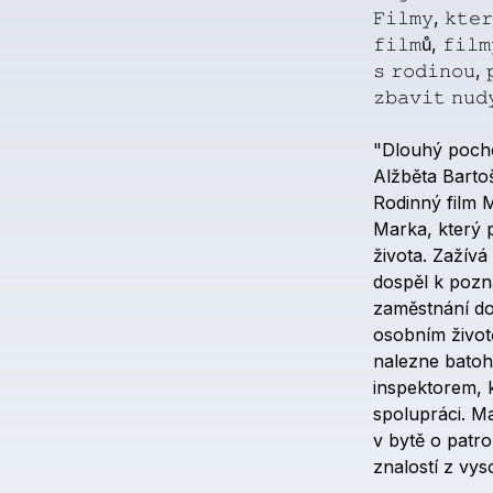
𝙵𝚒𝚕𝚖𝚢,
𝚔𝚝𝚎
𝚏𝚒𝚕𝚖ů,
𝚏𝚒𝚕𝚖
𝚜
𝚛𝚘𝚍𝚒𝚗𝚘𝚞,

𝚣𝚋𝚊𝚟𝚒𝚝
𝚗𝚞𝚍
"Dlouhý
poch
Alžběta
Barto
Rodinný
film
M
Marka,
který
života.
Zažívá
dospěl
k
pozn
zaměstnání
do
osobním
život
nalezne
batoh
inspektorem,
spolupráci.
Ma
v
bytě
o
patro
znalostí
z
vys