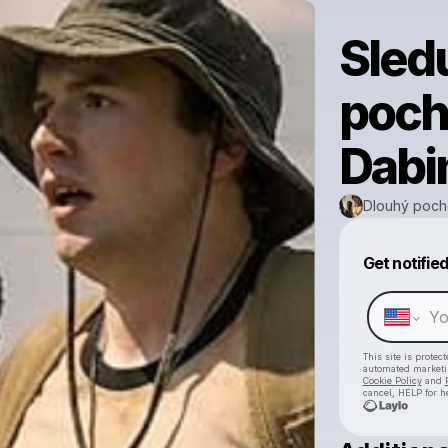
Sled
poch
Dabi
Dlouhý poc
Get notifie
This site is prote
automated market
Cookie Policy
and
cancel, HELP for h