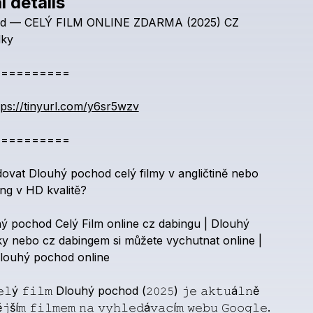
l details
Check your texts
d
—
CELÝ
FILM
ONLINE
ZDARMA
(2025)
CZ
Dlouhý pochod
lky
==========
tps://tinyurl.com/y6sr5wzv
==========
dovat
Dlouhý
pochod
celý
filmy
v
angličtině
nebo
ing
v
HD
kvalitě?
hý
pochod
Celý
Film
online
cz
dabingu
|
Dlouhý
ky
nebo
cz
dabingem
si
můžete
vychutnat
online
|
louhý
pochod
online
𝚎𝚕ý
𝚏𝚒𝚕𝚖
Dlouhý
pochod
(𝟸𝟶𝟸𝟻)
𝚓𝚎
𝚊𝚔𝚝𝚞á𝚕𝚗ě
ě𝚓ší𝚖
𝚏𝚒𝚕𝚖𝚎𝚖
𝚗𝚊
𝚟𝚢𝚑𝚕𝚎𝚍á𝚟𝚊𝚌í𝚖
𝚠𝚎𝚋𝚞
𝙶𝚘𝚘𝚐𝚕𝚎.