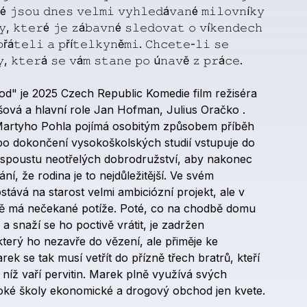
é
𝚓𝚜𝚘𝚞
𝚍𝚗𝚎𝚜
𝚟𝚎𝚕𝚖𝚒
𝚟𝚢𝚑𝚕𝚎𝚍á𝚟𝚊𝚗é
𝚖𝚒𝚕𝚘𝚟𝚗í𝚔𝚢
𝚢,
𝚔𝚝𝚎𝚛é
𝚓𝚎
𝚣á𝚋𝚊𝚟𝚗é
𝚜𝚕𝚎𝚍𝚘𝚟𝚊𝚝
𝚘
𝚟í𝚔𝚎𝚗𝚍𝚎𝚌𝚑
řá𝚝𝚎𝚕𝚒
𝚊
𝚙ří𝚝𝚎𝚕𝚔𝚢𝚗ě𝚖𝚒.
𝙲𝚑𝚌𝚎𝚝𝚎-𝚕𝚒
𝚜𝚎
,
𝚔𝚝𝚎𝚛á
𝚜𝚎
𝚟á𝚖
𝚜𝚝𝚊𝚗𝚎
𝚙𝚘
ú𝚗𝚊𝚟ě
𝚣
𝚙𝚛á𝚌𝚎.
od"
je
2025
Czech
Republic
Komedie
film
režiséra
šová
a
hlavní
role
Jan
Hofman,
Julius
Oračko
.
artyho
Pohla
pojímá
osobitým
způsobem
příběh
po
dokončení
vysokoškolských
studií
vstupuje
do
spoustu
neotřelých
dobrodružství,
aby
nakonec
ání,
že
rodina
je
to
nejdůležitější.
Ve
svém
stává
na
starost
velmi
ambiciózní
projekt,
ale
v
ě
má
nečekané
potíže.
Poté,
co
na
chodbě
domu
a
snaží
se
ho
poctivě
vrátit,
je
zadržen
který
ho
nezavře
do
vězení,
ale
přiměje
ke
rek
se
tak
musí
vetřít
do
přízně
třech
bratrů,
kteří
níž
vaří
pervitin.
Marek
plně
využívá
svých
oké
školy
ekonomické
a
drogový
obchod
jen
kvete.