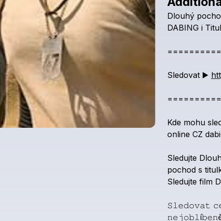
Additiona
Dlouhý
pocho
DABING
i
Titu
=========
Sledovat
▶️
ht
=========
Kde
mohu
sle
online
CZ
dab
Sledujte
Dlou
pochod
s
titul
Sledujte
film
D
𝚂𝚕𝚎𝚍𝚘𝚟𝚊𝚝
𝚌
𝚗𝚎𝚓𝚘𝚋𝚕í𝚋𝚎𝚗