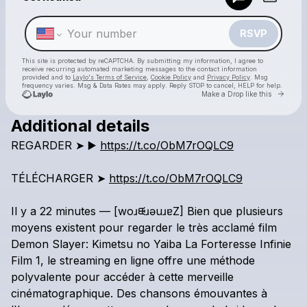
Make a drop like this
RSVP
This site is protected by reCAPTCHA. By submitting my information, I agree to
receive recurring automated marketing messages
to the contact information
provided and to
Laylo's Terms of Service
,
Cookie Policy
and
Privacy Policy
. Msg
frequency varies. Msg & Data Rates may apply. Reply STOP to cancel, HELP for help.
Go to 
Make a Drop like this
Additional details
Check your texts
REGARDER
➤
▶️
https://t.co/ObM7rOQLC9
Demon Slayer: Kimetsu no Yaiba La Forteresse Infinie Film 1
TÉLÉCHARGER
➤
https://t.co/ObM7rOQLC9
Il
y
a
22
minutes
—
[woɹᙠɹǝuɹɐZ]
Bien
que
plusieurs
moyens
existent
pour
regarder
le
très
acclamé
film
Demon
Slayer:
Kimetsu
no
Yaiba
La
Forteresse
Infinie
Film
1,
le
streaming
en
ligne
offre
une
méthode
polyvalente
pour
accéder
à
cette
merveille
cinématographique.
Des
chansons
émouvantes
à