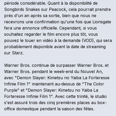
période
considérable.
Quant
à
la
disponibilité
de
Songbirds
Snakes
sur
Peacock,
cela
pourrait
prendre
près
d'un
an
après
sa
sortie,
bien
que
nous
ne
recevrons
une
confirmation
qu'une
fois
que
Lionsgate
fera
une
annonce
officielle.
Cependant,
si
vous
souhaitez
regarder
le
film
encore
plus
tôt,
vous
pouvez
le
louer
en
vidéo
à
la
demande
(VOD),
qui
sera
probablement
disponible
avant
la
date
de
streaming
sur
Starz.
Warner
Bros.
continue
de
surpasser
Warner
Bros.
et
Warner
Bros.
pendant
le
week-end
du
Nouvel
An,
avec
"Demon
Slayer:
Kimetsu
no
Yaiba
La
Forteresse
Infinie
Film
1"
maintenant
au-dessus
de
"The
Color
Purple"
et
"Demon
Slayer:
Kimetsu
no
Yaiba
La
Forteresse
Infinie
Film
1".
Avec
cette
trinité,
le
studio
s'est
assuré
trois
des
cinq
premières
places
au
box-
office
domestique
pendant
la
saison
des
fêtes.