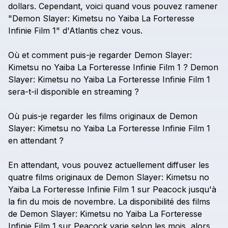
dollars.
Cependant,
voici
quand
vous
pouvez
ramener
"Demon
Slayer:
Kimetsu
no
Yaiba
La
Forteresse
Infinie
Film
1"
d'Atlantis
chez
vous.
Où
et
comment
puis-je
regarder
Demon
Slayer:
Kimetsu
no
Yaiba
La
Forteresse
Infinie
Film
1
?
Demon
Slayer:
Kimetsu
no
Yaiba
La
Forteresse
Infinie
Film
1
sera-t-il
disponible
en
streaming
?
Où
puis-je
regarder
les
films
originaux
de
Demon
Slayer:
Kimetsu
no
Yaiba
La
Forteresse
Infinie
Film
1
en
attendant
?
En
attendant,
vous
pouvez
actuellement
diffuser
les
quatre
films
originaux
de
Demon
Slayer:
Kimetsu
no
Yaiba
La
Forteresse
Infinie
Film
1
sur
Peacock
jusqu'à
la
fin
du
mois
de
novembre.
La
disponibilité
des
films
de
Demon
Slayer:
Kimetsu
no
Yaiba
La
Forteresse
Infinie
Film
1
sur
Peacock
varie
selon
les
mois,
alors