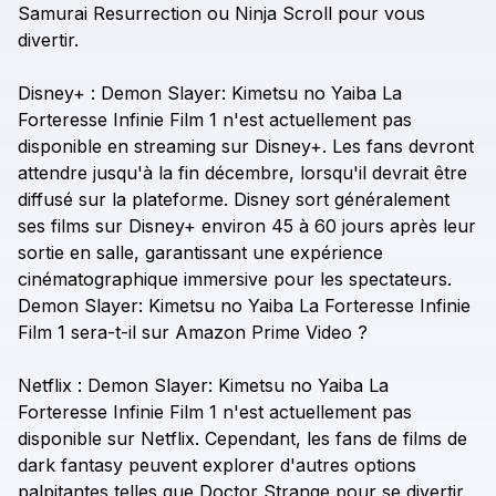
Samurai
Resurrection
ou
Ninja
Scroll
pour
vous
divertir.
Disney+
:
Demon
Slayer:
Kimetsu
no
Yaiba
La
Forteresse
Infinie
Film
1
n'est
actuellement
pas
disponible
en
streaming
sur
Disney+.
Les
fans
devront
attendre
jusqu'à
la
fin
décembre,
lorsqu'il
devrait
être
diffusé
sur
la
plateforme.
Disney
sort
généralement
ses
films
sur
Disney+
environ
45
à
60
jours
après
leur
sortie
en
salle,
garantissant
une
expérience
cinématographique
immersive
pour
les
spectateurs.
Demon
Slayer:
Kimetsu
no
Yaiba
La
Forteresse
Infinie
Film
1
sera-t-il
sur
Amazon
Prime
Video
?
Netflix
:
Demon
Slayer:
Kimetsu
no
Yaiba
La
Forteresse
Infinie
Film
1
n'est
actuellement
pas
disponible
sur
Netflix.
Cependant,
les
fans
de
films
de
dark
fantasy
peuvent
explorer
d'autres
options
palpitantes
telles
que
Doctor
Strange
pour
se
divertir.