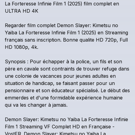
La
Forteresse
Infinie
Film
1
(2025)
film
complet
en
ULTRA
HD
4K
Regarder
film
complet
Demon
Slayer:
Kimetsu
no
Yaiba
La
Forteresse
Infinie
Film
1
(2025)
en
Streaming
français
sans
inscription.
Bonne
qualite
HD
720p,
Full
HD
1080p,
4k.
Synopsis
:
Pour
échapper
à
la
police,
un
fils
et
son
père
en
cavale
sont
contraints
de
trouver
refuge
dans
une
colonie
de
vacances
pour
jeunes
adultes
en
situation
de
handicap,
se
faisant
passer
pour
un
pensionnaire
et
son
éducateur
spécialisé.
Le
début
des
emmerdes
et
d'une
formidable
expérience
humaine
qui
va
les
changer
à
jamais.
Demon
Slayer:
Kimetsu
no
Yaiba
La
Forteresse
Infinie
Film
1
Streaming
VF
Complet
HD
en
Française
-
VostFR.
Demon
Slayer:
Kimetsu
no
Yaiba
La