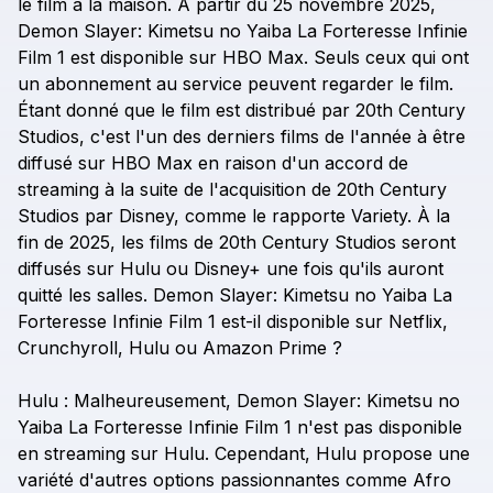
le
film
à
la
maison.
À
partir
du
25
novembre
2025,
Demon
Slayer:
Kimetsu
no
Yaiba
La
Forteresse
Infinie
Film
1
est
disponible
sur
HBO
Max.
Seuls
ceux
qui
ont
un
abonnement
au
service
peuvent
regarder
le
film.
Étant
donné
que
le
film
est
distribué
par
20th
Century
Studios,
c'est
l'un
des
derniers
films
de
l'année
à
être
diffusé
sur
HBO
Max
en
raison
d'un
accord
de
streaming
à
la
suite
de
l'acquisition
de
20th
Century
Studios
par
Disney,
comme
le
rapporte
Variety.
À
la
fin
de
2025,
les
films
de
20th
Century
Studios
seront
diffusés
sur
Hulu
ou
Disney+
une
fois
qu'ils
auront
quitté
les
salles.
Demon
Slayer:
Kimetsu
no
Yaiba
La
Forteresse
Infinie
Film
1
est-il
disponible
sur
Netflix,
Crunchyroll,
Hulu
ou
Amazon
Prime
?
Hulu
:
Malheureusement,
Demon
Slayer:
Kimetsu
no
Yaiba
La
Forteresse
Infinie
Film
1
n'est
pas
disponible
en
streaming
sur
Hulu.
Cependant,
Hulu
propose
une
variété
d'autres
options
passionnantes
comme
Afro