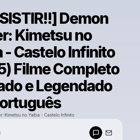
SSISTIR!!] Demon
er: Kimetsu no
 - Castelo Infinito
5) Filme Completo
ado e Legendado
ortuguês
: Kimetsu no Yaiba - Castelo Infinito
Powered by
d
Make a drop like this