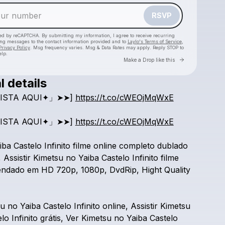
RSVP
cted by reCAPTCHA. By submitting my information, I agree to receive recurring
ing messages
to the contact information provided and to
Laylo's Terms of Service
,
Privacy Policy
. Msg frequency varies. Msg & Data Rates may apply. Reply STOP to
elp.
Go to Laylo 
Make a Drop like this
l details
Check your texts
ISTA
AQUI✦」➤➤]
https://t.co/cWEOjMqWxE
Demon Slayer: Kimetsu no Yaiba - Castelo Infinito
ISTA
AQUI✦」➤➤]
https://t.co/cWEOjMqWxE
iba
Castelo
Infinito
filme
online
completo
dublado
,
Assistir
Kimetsu
no
Yaiba
Castelo
Infinito
filme
endado
em
HD
720p,
1080p,
DvdRip,
Hight
Quality
su
no
Yaiba
Castelo
Infinito
online,
Assistir
Kimetsu
elo
Infinito
grátis,
Ver
Kimetsu
no
Yaiba
Castelo