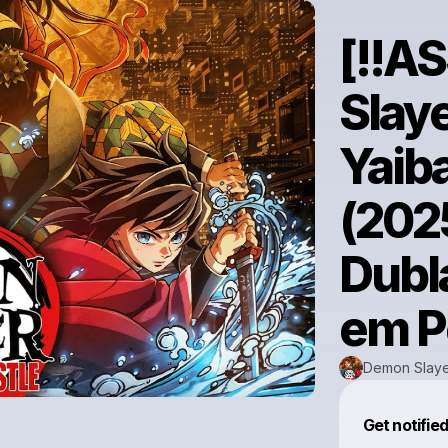
[!!A
Slay
Yaiba
(202
Dubl
em P
Demon Slayer
Get notifie