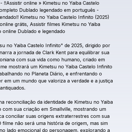
-
!!Assistir
online
»
Kimetsu
no
Yaiba
Castelo
ompleto
Dublado
legendado
em
português
-
endado!!
Kimetsu
no
Yaiba
Castelo
Infinito
(2025)
online
grátis,
Assistir
filmes
Kimetsu
no
Yaiba
o
online
Dublado
e
legendado
su
no
Yaiba
Castelo
Infinito"
de
2025,
dirigido
por
narra
a
jornada
de
Clark
Kent
para
equilibrar
sua
toniana
com
sua
vida
como
humano,
criado
em
ilme
mostrará
um
Kimetsu
no
Yaiba
Castelo
Infinito
rabalhando
no
Planeta
Diário,
e
enfrentando
o
er
em
um
mundo
que
valoriza
a
verdade
e
a
justiça
antiquados.
na
reconciliação
da
identidade
de
Kimetsu
no
Yaiba
o
com
sua
criação
em
Smallville,
mostrando
um
ca
conciliar
suas
origens
extraterrestres
com
sua
O
filme
não
será
uma
história
de
origem,
mas
sim
no
lado
emocional
do
personagem,
explorando
a