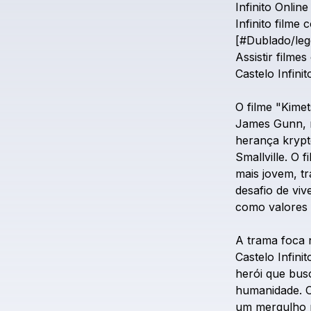
Infinito
Online
Infinito
filme
c
[#Dublado/leg
Assistir
filmes
Castelo
Infinit
O
filme
"Kimet
James
Gunn,
herança
kryp
Smallville.
O
f
mais
jovem,
t
desafio
de
viv
como
valores
A
trama
foca
Castelo
Infinit
herói
que
bus
humanidade.
um
mergulho