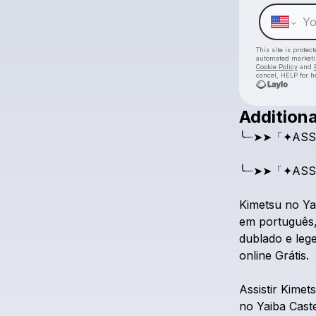
This site is prote
automated market
Cookie Policy
and
cancel, HELP for h
Additiona
╰┈➤➤「✦ASS
╰┈➤➤「✦ASS
Kimetsu
no
Ya
em
português
dublado
e
leg
online
Grátis.
Assistir
Kimet
no
Yaiba
Cast