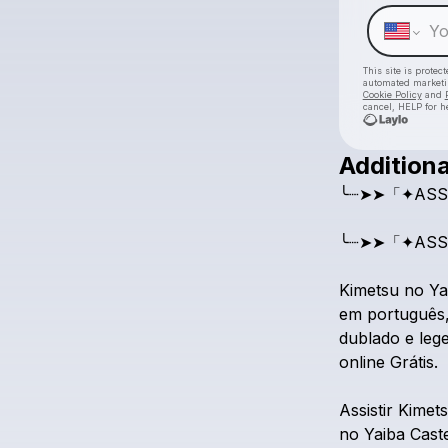
This site is prote
automated market
Cookie Policy
and
cancel, HELP for h
Additiona
╰┈➤➤「✦ASS
╰┈➤➤「✦ASS
Kimetsu
no
Ya
em
português
dublado
e
leg
online
Grátis.
Assistir
Kimet
no
Yaiba
Cast