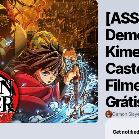
[ASS
Demo
Kime
Caste
Film
Grát
Demon Slayer
Get notifie