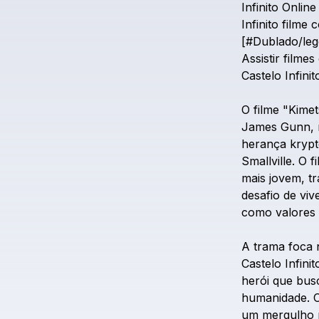
Infinito
Online
Infinito
filme
c
[#Dublado/leg
Assistir
filmes
Castelo
Infinit
O
filme
"Kimet
James
Gunn,
herança
kryp
Smallville.
O
f
mais
jovem,
t
desafio
de
viv
como
valores
A
trama
foca
Castelo
Infinit
herói
que
bus
humanidade.
um
mergulho