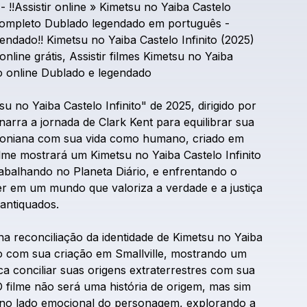
-
!!Assistir
online
»
Kimetsu
no
Yaiba
Castelo
ompleto
Dublado
legendado
em
português
-
endado!!
Kimetsu
no
Yaiba
Castelo
Infinito
(2025)
online
grátis,
Assistir
filmes
Kimetsu
no
Yaiba
o
online
Dublado
e
legendado
su
no
Yaiba
Castelo
Infinito"
de
2025,
dirigido
por
narra
a
jornada
de
Clark
Kent
para
equilibrar
sua
toniana
com
sua
vida
como
humano,
criado
em
ilme
mostrará
um
Kimetsu
no
Yaiba
Castelo
Infinito
rabalhando
no
Planeta
Diário,
e
enfrentando
o
er
em
um
mundo
que
valoriza
a
verdade
e
a
justiça
antiquados.
na
reconciliação
da
identidade
de
Kimetsu
no
Yaiba
o
com
sua
criação
em
Smallville,
mostrando
um
ca
conciliar
suas
origens
extraterrestres
com
sua
O
filme
não
será
uma
história
de
origem,
mas
sim
no
lado
emocional
do
personagem,
explorando
a