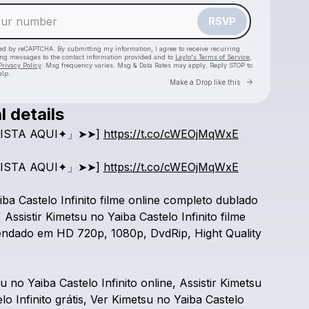
RSVP
cted by reCAPTCHA. By submitting my information, I agree to receive recurring
ing messages
to the contact information provided and to
Laylo's Terms of Service
,
Privacy Policy
. Msg frequency varies. Msg & Data Rates may apply. Reply STOP to
elp.
Go to Laylo 
Make a Drop like this
l details
Check your texts
ISTA
AQUI✦」➤➤]
https://t.co/cWEOjMqWxE
Demon Slayer: Kimetsu no Yaiba - Castelo Infinito
ISTA
AQUI✦」➤➤]
https://t.co/cWEOjMqWxE
iba
Castelo
Infinito
filme
online
completo
dublado
,
Assistir
Kimetsu
no
Yaiba
Castelo
Infinito
filme
endado
em
HD
720p,
1080p,
DvdRip,
Hight
Quality
su
no
Yaiba
Castelo
Infinito
online,
Assistir
Kimetsu
elo
Infinito
grátis,
Ver
Kimetsu
no
Yaiba
Castelo