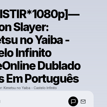
ISTIR*1080p]—
n Slayer:
tsu no Yaiba -
lo Infinito
eOnline Dublado
is Em Português
: Kimetsu no Yaiba - Castelo Infinito
Powered by
d
Make a drop like this