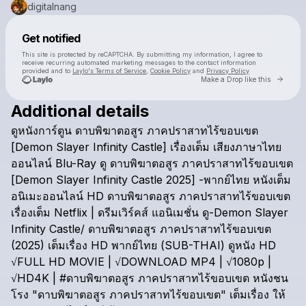
digitalnang
Powered by
Get notified
Make a drop like this
This site is protected by reCAPTCHA. By submitting my information, I agree to
receive recurring automated marketing messages
to the contact information
provided and to
Laylo's Terms of Service
,
Cookie Policy
and
Privacy Policy
Go to 
Make a Drop like this
Additional details
ดูหนังการ์ตูน
ดาบพิฆาตอสูร
ภาคปราสาทไร้ขอบเขต
[Demon
Slayer
Infinity
Castle]
เรื่องเต็ม
เสียงภาษาไทย
ออนไลน์
Blu-Ray
ดู
ดาบพิฆาตอสูร
ภาคปราสาทไร้ขอบเขต
[Demon
Slayer
Infinity
Castle
2025]
-พากย์ไทย
หนังเต็ม
Check your texts
digitalnang
อนิเมะออนไลน์
HD
ดาบพิฆาตอสูร
ภาคปราสาทไร้ขอบเขต
เรื่องเต็ม
Netflix
|
ดรีมเวิร์คส์
แอนิเมชั่น
ดู-Demon
Slayer
Infinity
Castle/
ดาบพิฆาตอสูร
ภาคปราสาทไร้ขอบเขต
(2025)
เต็มเรื่อง
HD
พากย์ไทย
(SUB-THAI)
ดูหนัง
HD
√FULL
HD
MOVIE
|
√DOWNLOAD
MP4
|
√1080p
|
√HD4K
|
#ดาบพิฆาตอสูร
ภาคปราสาทไร้ขอบเขต
หนังชน
โรง
"ดาบพิฆาตอสูร
ภาคปราสาทไร้ขอบเขต"
เต็มเรื่อง
ให้