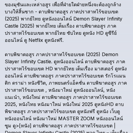
ของมุซันและเหล่าอสูร
เพื่อที่ฝ่ายใดฝ่ายหนึ่งจะต้องถูกล้าง
บางให้สิ้นซาก
-
ดาบพิฆาตอสูร
ภาคปราสาทไร้ขอบเขต
(2025)
พากย์ไทย
ดูหนังออนไลน์
Demon
Slayer
Infinity
Castle
(2025)
พากย์ไทย
เต็มเรื่อง
ดาบพิฆาตอสูร
ภาค
ปราสาทไร้ขอบเขต
พากย์ไทย
ซับไทย
ดูหนัง
HD
ดูซีรีย์
ออนไลน์
ดู
Netflix
ดูหนังฟรี.
ดาบพิฆาตอสูร
ภาคปราสาทไร้ขอบเขต
(2025)
Demon
Slayer
Infinity
Castle.
ดูหนังออนไลน์
ดาบพิฆาตอสูร
ภาค
ปราสาทไร้ขอบเขต
HD
พากย์ไทย
เต็มเรื่อง
มาสเตอร์
ดูหนัง
ออนไลน์
ดาบพิฆาตอสูร
ภาคปราสาทไร้ขอบเขต
รักโรแมน
ติก
ดราม่า
หนังชีวิต,
ภาพยนตร์แอ็คชั่น
ดาบพิฆาตอสูร
ภาค
ปราสาทไร้ขอบเขต
,
หนังมาใหม่
ดูหนังออนไลน์,
หนัง
แนะนำ,
หนังใหม่
ดาบพิฆาตอสูร
ภาคปราสาทไร้ขอบเขต
2025,
หนังไทย
หนังมาใหม่
หนังใหม่
2025
ดูหนังHD
ดาบ
พิฆาตอสูร
ภาคปราสาทไร้ขอบเขต
ดูหนังฟรี
ดูหนัง
เว็บดู
หนังออนไลน์
หนังมาใหม่
MASTER
ZOOM
หนังออนไลน์
ซูม
ดู>[หนัง]
ดาบพิฆาตอสูร
ภาคปราสาทไร้ขอบเขต
|
Demon
Slayer
Infinity
Castle
(2025)
พาก
ไทย
–
เต็มเรื่อง