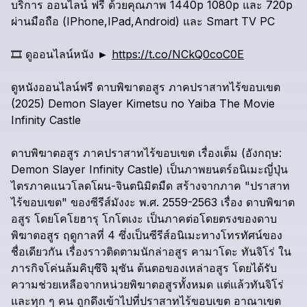
บริการ
ออนไลน์
ฟรี
ด้วยคุณภาพ
1440p
1080p
และ
720p
ผ่านมือถือ
(IPhone,IPad,Android)
และ
Smart
TV
PC
🎞️
ดูออนไลน์หนัง
►
https://t.co/NCkQ0coC0E
ดูหนังออนไลน์ฟรี
ดาบพิฆาตอสูร
ภาคปราสาทไร้ขอบเขต
(2025)
Demon
Slayer
Kimetsu
no
Yaiba
The
Movie
Infinity
Castle
ดาบพิฆาตอสูร
ภาคปราสาทไร้ขอบเขต
เรื่องเต็ม
(อังกฤษ:
Demon
Slayer
Infinity
Castle)
เป็นภาพยนตร์อนิเมะญี่ปุ่น
ไตรภาคแนวโลดโผน-จินตนิมิตมืด
สร้างจากภาค
"ปราสาท
ไร้ขอบเขต"
ของซีรีส์มังงะ
พ.ศ.
2559-2563
เรื่อง
ดาบพิฆาต
อสูร
โดยโคโยฮารุ
โกโตเงะ
เป็นภาคต่อโดยตรงของดาบ
พิฆาตอสูร
ฤดูกาลที่
4
ซึ่งเป็นซีรีส์อนิเมะทางโทรทัศน์ของ
ชื่อเดียวกัน
เรื่องราวติดตามนักล่าอสูร
คามาโดะ
ทันจิโร่
ใน
ภารกิจโค่นล้มคิบุซึจิ
มุซัน
ต้นตอของเหล่าอสูร
โดยได้รับ
ความช่วยเหลือจากหน่วยพิฆาตอสูรทั้งหมด
แต่แล้วทันจิโร่
และทุก
ๆ
คน
ถูกดึงเข้าไปที่ปราสาทไร้ขอบเขต
อาณาเขต