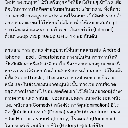
ใหม่ๆ
ลงเวบทุกๆ1-2วันหรือทุกครั้งที่มีหนังใหม่ๆเข้าโรง
เพื่อ
ที่จะให้ทุกท่านได้ติดตามรับชมกันอย่างไม่ขาดสาย
ทั้งนี้ทาง
เวบ
ดาบพิฆาตอสูร
ภาคปราสาทไร้ขอบเขตได้จัดทำระบบตั้ง
ค่าความละเอียด
ไว้ให้ท่านได้เลือก
เพื่อให้เหมาะสมกับอุป
การณ์ของท่านและความเร็วของ
อินเตอร์เน็ต(Internet)
ตั้งแต่
360p
720p
1080p
UHD
4K
8k
เป็นต้น
ท่านสามารถ
ดูหนัง
ผ่านอุปกรณ์ที่หลากหลายเช่น
Android
,
Iphone
,
Ipad
,
Smartphone
ต่างๆเป็นต้น
หากท่านใดที่
เป็นนักศึกษาหรือกำลังศึกษาในเรื่องของภาษาอยู่
ณ
ขณะนี้
ทางเวบเราได้จัดทำ
ตัวเลือกสำหรับการเลือกภาษา
ไว้ให้แล้ว
มีทั้ง
SoundTrack
,
Thai
และภาษาหลักของทางต้นค่าย
หนัง
และในส่วนของหมวดหมู่หนังนั้น
ทางเวบ
ดาบพิฆาต
อสูร
ภาคปราสาทไร้ขอบเขตคัดแยก
ไว้ให้เป็นหมวดหมู่ต่างๆ
ตามความ
และ
รสนิยม
ของแต่ละบุคคล
แนวหนัง
เช่น
หนัง
ไทย
หนังตลก(Comedy)
หนังฝรั่ง
การ์ตูน(animation)
อิโร
ติค
บู๊(Action)
ดราม่า(Drama)
ผจญภัย(Adventure)
สยอง
ขวัญ
Horror
ครอบครัว(Family)
โรแมนติก(Romance)
วิทยาศาสตร์
เทพนิยาย
ชีวิต(History)
ซุปเปอร์ฮีโร่