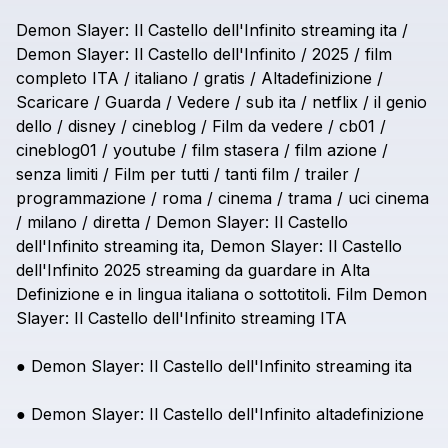
Demon
Slayer:
Il
Castello
dell'Infinito
streaming
ita
/
Demon
Slayer:
Il
Castello
dell'Infinito
/
2025
/
film
completo
ITA
/
italiano
/
gratis
/
Altadefinizione
/
Scaricare
/
Guarda
/
Vedere
/
sub
ita
/
netflix
/
il
genio
dello
/
disney
/
cineblog
/
Film
da
vedere
/
cb01
/
cineblog01
/
youtube
/
film
stasera
/
film
azione
/
senza
limiti
/
Film
per
tutti
/
tanti
film
/
trailer
/
programmazione
/
roma
/
cinema
/
trama
/
uci
cinema
/
milano
/
diretta
/
Demon
Slayer:
Il
Castello
dell'Infinito
streaming
ita,
Demon
Slayer:
Il
Castello
dell'Infinito
2025
streaming
da
guardare
in
Alta
Definizione
e
in
lingua
italiana
o
sottotitoli.
Film
Demon
Slayer:
Il
Castello
dell'Infinito
streaming
ITA
●
Demon
Slayer:
Il
Castello
dell'Infinito
streaming
ita
●
Demon
Slayer:
Il
Castello
dell'Infinito
altadefinizione