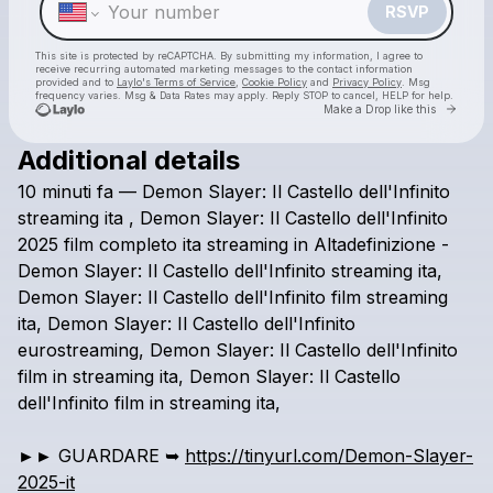
RSVP
This site is protected by reCAPTCHA. By submitting my information, I agree to
receive recurring automated marketing messages
to the contact information
provided and to
Laylo's Terms of Service
,
Cookie Policy
and
Privacy Policy
. Msg
frequency varies. Msg & Data Rates may apply. Reply STOP to cancel, HELP for help.
Go to 
Make a Drop like this
Additional details
Check your texts
10
minuti
fa
—
Demon
Slayer:
Il
Castello
dell'Infinito
Demon Slayer: Il Castello dell'Infinito Streaming-ITA/CB01
streaming
ita
,
Demon
Slayer:
Il
Castello
dell'Infinito
2025
film
completo
ita
streaming
in
Altadefinizione
-
Demon
Slayer:
Il
Castello
dell'Infinito
streaming
ita,
Demon
Slayer:
Il
Castello
dell'Infinito
film
streaming
ita,
Demon
Slayer:
Il
Castello
dell'Infinito
eurostreaming,
Demon
Slayer:
Il
Castello
dell'Infinito
film
in
streaming
ita,
Demon
Slayer:
Il
Castello
dell'Infinito
film
in
streaming
ita,
►►
GUARDARE
➥
https://tinyurl.com/Demon-Slayer-
2025-it