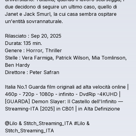
due
decidono
di
seguire
un
ultimo
caso,
quello
di
Janet
e
Jack
Smurl,
la
cui
casa
sembra
ospitare
un'entità
sovrannaturale.
Rilasciato
:
Sep
20,
2025
Durata:
135
min.
Genere
:
Horror,
Thriller
Stelle
:
Vera
Farmiga,
Patrick
Wilson,
Mia
Tomlinson,
Ben
Hardy
Direttore
:
Peter
Safran
Italia
No.1
Guarda
film
originali
ad
alta
velocità
online
|
460p
-
720p
-
1080p
-
infinito
-
DvdRip
-4KUHD
|
[GUARDA]
Demon
Slayer:
Il
Castello
dell'Infinito
—
Streaming-ITA
[2025]
in
CB01
|
in
Alta
Definizione
@Lilo
&
Stitch_Streaming_ITA
#Lilo
&
Stitch_Streaming_ITA