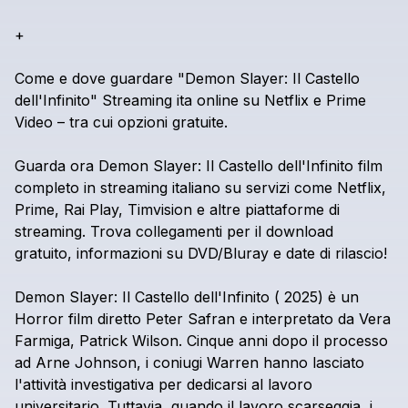
+
Come
e
dove
guardare
"Demon
Slayer:
Il
Castello
dell'Infinito"
Streaming
ita
online
su
Netflix
e
Prime
Video
–
tra
cui
opzioni
gratuite.
Guarda
ora
Demon
Slayer:
Il
Castello
dell'Infinito
film
completo
in
streaming
italiano
su
servizi
come
Netflix,
Prime,
Rai
Play,
Timvision
e
altre
piattaforme
di
streaming.
Trova
collegamenti
per
il
download
gratuito,
informazioni
su
DVD/Bluray
e
date
di
rilascio!
Demon
Slayer:
Il
Castello
dell'Infinito
(
2025)
è
un
Horror
film
diretto
Peter
Safran
e
interpretato
da
Vera
Farmiga,
Patrick
Wilson.
Cinque
anni
dopo
il
processo
ad
Arne
Johnson,
i
coniugi
Warren
hanno
lasciato
l'attività
investigativa
per
dedicarsi
al
lavoro
universitario.
Tuttavia,
quando
il
lavoro
scarseggia,
i