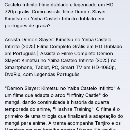
Castelo
Infinito
filme
dublado
e
legendado
em
HD
720p
gratis.
Como
assistir
filme
Demon
Slayer:
Kimetsu
no
Yaiba
Castelo
Infinito
dublado
em
portugues
de
graca?
Assista
Demon
Slayer:
Kimetsu
no
Yaiba
Castelo
Infinito
(2025)
Filme
Completo
Grátis
em
HD
Dublado
em
Português
|
Assista
o
Filme
Completo
Demon
Slayer:
Kimetsu
no
Yaiba
Castelo
Infinito
(2025)
no
Smartphone,
Tablet,
PC,
Smart
TV
em
HD-1080p,
DvdRip,
com
Legendas
Português
"Demon
Slayer:
Kimetsu
no
Yaiba
Castelo
Infinito"
é
um
filme
que
adapta
o
arco
"Infinity
Castle"
do
mangá,
dando
continuidade
à
história
da
quarta
temporada
do
anime,
"Hashira
Training".
O
filme
é
o
primeiro
de
uma
trilogia
que
finalizará
a
adaptação
do
mangá
para
anime.
A
trama
acompanha
Tanjiro
e
os