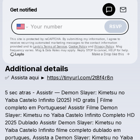
Powered by
Get notified
Make a drop like this
RSVP
This site is protected by reCAPTCHA. By submitting my information, I agree to
receive recurring automated marketing messages
to the contact information
provided and to
Laylo's Terms of Service
,
Cookie Policy
and
Privacy Policy
. Msg
frequency varies. Msg & Data Rates may apply. Reply STOP to cancel, HELP for help.
Go to 
Make a Drop like this
Additional details
Check your texts
✅
Assista
aqui
►
https://tinyurl.com/2t8f4r8n
Demon Slayer
5
sec
atras
-
Assistir
—
Demon
Slayer:
Kimetsu
no
Yaiba
Castelo
Infinito
(2025)
HD
gratis
|
Filme
completo
em
Portuguese!
Assistir
Filme
Demon
Slayer:
Kimetsu
no
Yaiba
Castelo
Infinito
Completo
HD
2025
Dublado
Assistir
Demon
Slayer:
Kimetsu
no
Yaiba
Castelo
Infinito
filme
completo
dublado
em
portugues,
Assista
a
Demon
Slayer:
Kimetsu
no
Yaiba