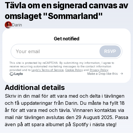
Tävla om en signerad canvas av
omslaget "Sommarland"
Darin
Powered by
Make a drop like this
Get notified
RSVP
This site is protected by reCAPTCHA. By submitting my information, I agree to
receive recurring automated marketing messages
to the contact information
provided and to
Laylo's Terms of Service
,
Cookie Policy
and
Privacy Policy
Go to 
Make a Drop like this
Additional details
Check your email
Skriv
in
din
mail
för
att
vara
med
och
delta
i
tävlingen
Darin
och
få
uppdateringar
från
Darin.
Du
måste
ha
fyllt
18
år
för
att
vara
med
och
tävla.
Vinnaren
kontaktas
via
mail
när
tävlingen
avslutas
den
29
Augusti
2025.
Passa
även
på
att
spara
albumet
på
Spotify
i
nästa
steg!