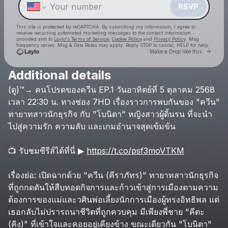
RSVP
This site is protected by reCAPTCHA. By submitting my information, I agree to
receive recurring automated marketing messages
to the contact information
provided and to
Laylo's Terms of Service
,
Cookie Policy
and
Privacy Policy
. Msg
frequency varies. Msg & Data Rates may apply. Reply STOP to cancel, HELP for help.
Go to 
Make a Drop like this
Additional details
Check your texts
(ดู)™→
คนโปรดของควีน
EP.1
วันอาทิตย์ที่
5
ตุลาคม
2568
Dangerous Queen EP 1
เวลา
22:30
น.
ทางช่อง
7HD
เรื่องราวการพบกันของ
"ควีน"
ทายาทสาวนักธุรกิจ
กับ
"โบนิตา"
หญิงสาวผู้ดิ้นรน
ที่จะนำ
ไปสู่ความรัก
ความลับ
และเกมอำนาจสุดเข้มข้น
📺
รับชมซีรีส์ได้ที่นี่
▶
https://t.co/psf3moVTKM
เรื่องย่อ:
เปิดฉากด้วย
"ควีน
(คีราภัทร)"
ทายาทสาวนักธุรกิจ
ที่ถูกกดดันให้สืบทอดกิจการและก้าวเข้าสู่การเมืองตามความ
ต้องการของแม่และวศินพ่อเลี้ยงนักการเมืองผู้ทรงอิทธิพล
แต่
เธอกลับไม่ปรารถนาชีวิตที่ถูกควบคุม
มีเพียงพี่ชาย
"คีตะ
(คิง)"
ที่เข้าใจและคอยอยู่เคียงข้าง
ขณะเดียวกัน
"โบนิตา"