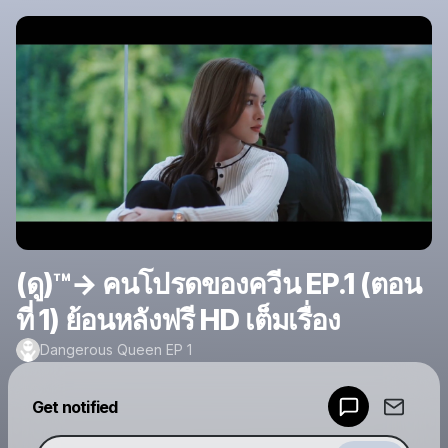
(ดู)™→ คนโปรดของควีน EP.1 (ตอน
ที่ 1) ย้อนหลังฟรี HD เต็มเรื่อง
Dangerous Queen EP 1
Powered by
Get notified
Make a drop like this