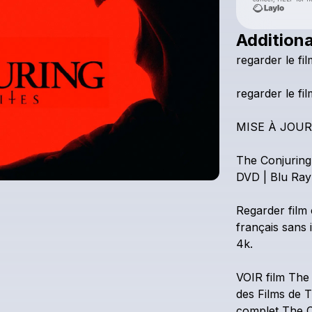
Additiona
regarder
le
fil
regarder
le
fil
MISE
À
JOUR
The
Conjuring
DVD
|
Blu
Ray
Regarder
film
français
sans
4k.
VOIR
film
The
des
Films
de
T
complet
The
C