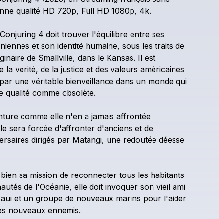
nne
qualité
HD
720p,
Full
HD
1080p,
4k.
Conjuring
4
doit
trouver
l'équilibre
entre
ses
oniennes
et
son
identité
humaine,
sous
les
traits
de
iginaire
de
Smallville,
dans
le
Kansas.
Il
est
e
la
vérité,
de
la
justice
et
des
valeurs
américaines
par
une
véritable
bienveillance
dans
un
monde
qui
e
qualité
comme
obsolète.
nture
comme
elle
n'en
a
jamais
affrontée
lle
sera
forcée
d'affronter
d'anciens
et
de
ersaires
dirigés
par
Matangi,
une
redoutée
déesse
bien
sa
mission
de
reconnecter
tous
les
habitants
autés
de
l'Océanie,
elle
doit
invoquer
son
vieil
ami
aui
et
un
groupe
de
nouveaux
marins
pour
l'aider
es
nouveaux
ennemis.