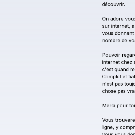
découvrir.
On
adore
vou
sur
internet,
a
vous
donnant
nombre
de
vo
Pouvoir
regar
internet
chez
c'est
quand
m
Complet
et
fia
n'est
pas
touj
chose
pas
vra
Merci
pour
to
Vous
trouver
ligne,
y
compr
vous
vous
de