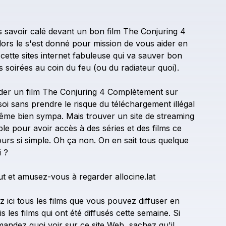
s
savoir
calé
devant
un
bon
film
The
Conjuring
4
lors
le
s'est
donné
pour
mission
de
vous
aider
en
cette
sites
internet
fabuleuse
qui
va
sauver
bon
s
soirées
au
coin
du
feu
(ou
du
radiateur
quoi).
der
un
film
The
Conjuring
4
Complètement
sur
soi
sans
prendre
le
risque
du
téléchargement
illégal
ême
bien
sympa.
Mais
trouver
un
site
de
streaming
ble
pour
avoir
accès
à
des
séries
et
des
films
ce
ours
si
simple.
Oh
ça
non.
On
en
sait
tous
quelque
i
?
ut
et
amusez-vous
à
regarder
allocine.lat
ez
ici
tous
les
films
que
vous
pouvez
diffuser
en
is
les
films
qui
ont
été
diffusés
cette
semaine.
Si
mandez
quoi
voir
sur
ce
site
Web,
sachez
qu'il