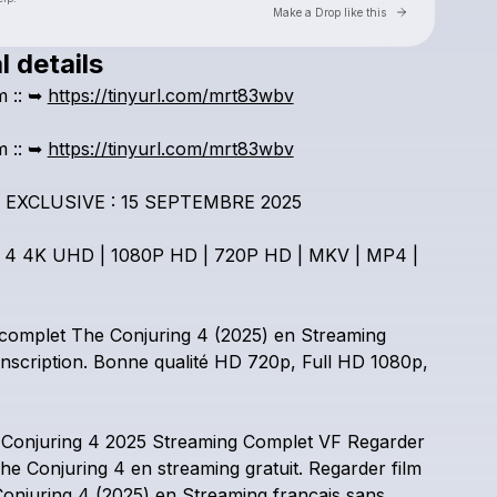
Go to Laylo 
Make a Drop like this
l details
Check your texts
m
::
➥
https://tinyurl.com/mrt83wbv
The Conjuring: l'heure du jugement
m
::
➥
https://tinyurl.com/mrt83wbv
EXCLUSIVE
:
15
SEPTEMBRE
2025
4
4K
UHD
|
1080P
HD
|
720P
HD
|
MKV
|
MP4
|
complet
The
Conjuring
4
(2025)
en
Streaming
inscription.
Bonne
qualité
HD
720p,
Full
HD
1080p,
Conjuring
4
2025
Streaming
Complet
VF
Regarder
he
Conjuring
4
en
streaming
gratuit.
Regarder
film
onjuring
4
(2025)
en
Streaming
français
sans