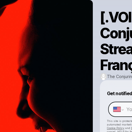
[.VOI
Conj
Stre
Fran
The Conjurin
Get notifie
This site is prote
automated market
Cookie Policy
and
cancel, HELP for h