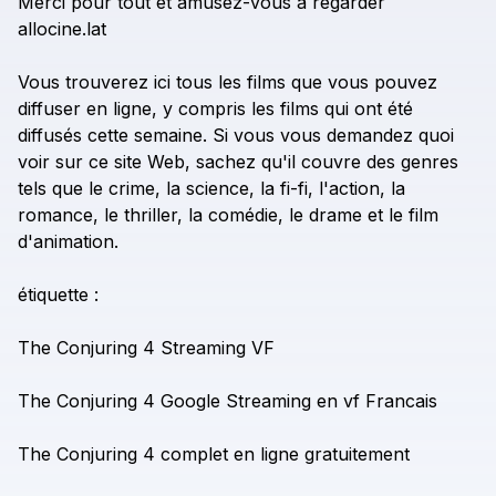
Merci
pour
tout
et
amusez-vous
à
regarder
allocine.lat
Vous
trouverez
ici
tous
les
films
que
vous
pouvez
diffuser
en
ligne,
y
compris
les
films
qui
ont
été
diffusés
cette
semaine.
Si
vous
vous
demandez
quoi
voir
sur
ce
site
Web,
sachez
qu'il
couvre
des
genres
tels
que
le
crime,
la
science,
la
fi-fi,
l'action,
la
romance,
le
thriller,
la
comédie,
le
drame
et
le
film
d'animation.
étiquette
:
The
Conjuring
4
Streaming
VF
The
Conjuring
4
Google
Streaming
en
vf
Francais
The
Conjuring
4
complet
en
ligne
gratuitement