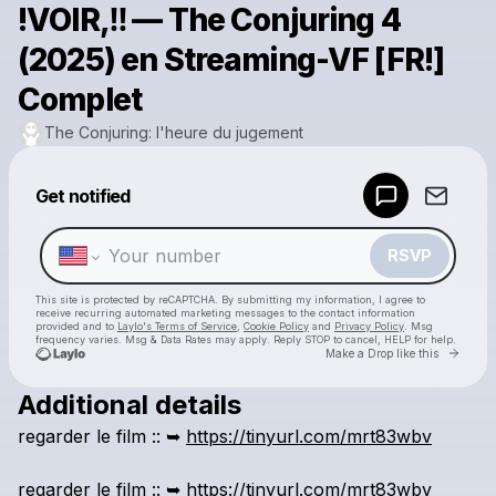
!VOIR,‼️ — The Conjuring 4
(2025) en Streaming-VF [FR!]
Complet
The Conjuring: l'heure du jugement
Powered by
Get notified
Make a drop like this
RSVP
This site is protected by reCAPTCHA. By submitting my information, I agree to
receive recurring automated marketing messages
to the contact information
provided and to
Laylo's Terms of Service
,
Cookie Policy
and
Privacy Policy
. Msg
frequency varies. Msg & Data Rates may apply. Reply STOP to cancel, HELP for help.
Go to 
Make a Drop like this
Additional details
Check your texts
regarder
le
film
::
➥
https://tinyurl.com/mrt83wbv
The Conjuring: l'heure du jugement
regarder
le
film
::
➥
https://tinyurl.com/mrt83wbv