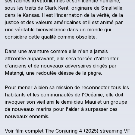
ses
racines
kryptoniennes
et
son
identité
humaine,
sous
les
traits
de
Clark
Kent,
originaire
de
Smallville,
dans
le
Kansas.
Il
est
l'incarnation
de
la
vérité,
de
la
justice
et
des
valeurs
américaines
et
il
est
animé
par
une
véritable
bienveillance
dans
un
monde
qui
considère
cette
qualité
comme
obsolète.
Dans
une
aventure
comme
elle
n'en
a
jamais
affrontée
auparavant,
elle
sera
forcée
d'affronter
d'anciens
et
de
nouveaux
adversaires
dirigés
par
Matangi,
une
redoutée
déesse
de
la
pègre.
Pour
mener
à
bien
sa
mission
de
reconnecter
tous
les
habitants
et
les
communautés
de
l'Océanie,
elle
doit
invoquer
son
vieil
ami
le
demi-dieu
Maui
et
un
groupe
de
nouveaux
marins
pour
l'aider
à
surpasser
ces
nouveaux
ennemis.
Voir
film
complet
The
Conjuring
4
(2025)
streaming
VF