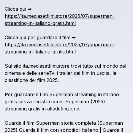
Clicca
qui
➥
https://ita.mediasetfilm.store/2025/07/superman-
streaming-in-italiano-gratis.html
Clicca
qui
per
guardare
il
film
➥
https://ita.mediasetfilm.store/2025/07/superman-
streaming-in-italiano-gratis.html
Sul
sito
ita.mediasetfilm.store
trovi
tutto
sul
mondo
del
cinema
e
delle
serieTv:
i
trailer
dei
film
in
uscita,
le
classifiche
dei
film
2025.
Per
guardare
il
film
Superman
streaming
in
italiano
gratis
senza
registrazione,
Superman
(2025)
streaming
gratis
in
altadefinizione.
Guarda
il
film
Superman
storia
completa
(Superman
2025)
Guarda
il
film
con
sottotitoli
Italiano
|
Guarda
il