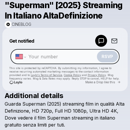
"Superman" [2025} Streaming
In Italiano AltaDefinizione
CINEBLOG
Powered by
Get notified
Make a drop like this
RSVP
This site is protected by reCAPTCHA. By submitting my information, I agree to
receive recurring automated marketing messages
to the contact information
provided and to
Laylo's Terms of Service
,
Cookie Policy
and
Privacy Policy
. Msg
frequency varies. Msg & Data Rates may apply. Reply STOP to cancel, HELP for help.
Go to 
Make a Drop like this
Additional details
Check your texts
Guarda
Superman
(2025)
streaming
film
in
qualità
Alta
CINEBLOG
Definizione,
HD
720p,
Full
HD
1080p,
Ultra
HD
4K,
Dove
vedere
il
film
Superman
streaming
in
italiano
gratuito
senza
limiti
per
tuti.