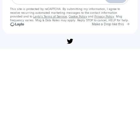
This site is protected by reCAPTCHA. By submitting my information, I agree to
receive recurring automated marketing messages
to the contact information
provided and to
Laylo's Terms of Service
,
Cookie Policy
and
Privacy Policy
. Msg
frequency varies. Msg & Data Rates may apply. Reply STOP to cancel, HELP for help.
Go to 
Make a Drop like this
Check your texts
ดูหนังใหม่ฟรี » 'เชนซอว์ แมน เดอะ มูฟวี่ เรื่องราวของเรเซ่' (108̼𝟶p) เต็มเรื่อง ใน`เต็ม เรื่อง