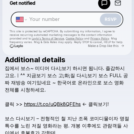
Get notified
Make a drop like this
RSVP
This site is protected by reCAPTCHA. By submitting my information, I agree to
receive recurring automated marketing messages
to the contact information
provided and to
Laylo's Terms of Service
,
Cookie Policy
and
Privacy Policy
. Msg
frequency varies. Msg & Data Rates may apply. Reply STOP to cancel, HELP for help.
Go to 
Make a Drop like this
Additional details
Check your texts
집에서
보스~
미디어
다시;보기
하시면
됩니다.
즐감하시
보스
고요.ㅣ^^
지금보기
보스
고;화;질
다시;보기
보스
FULL
공
짜
재방송
여기있네요
~
한국어로
온라인으로
보스
영화
전체를
시청하세요.
클릭
>>
https://t.co/uQBk8QFEhs
<-
클릭보기!
보스
다시보기
–
전형적인
철
지난
조폭
코미디물이자
명절
특수를
노린
저질
영화라는
평.
개봉
이후에도
관람객들
사
이에서
호불호가
강한데.