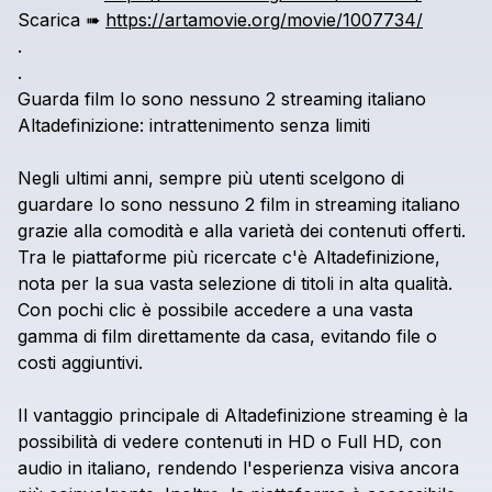
Scarica
➠
https://artamovie.org/movie/1007734/
.
.
Guarda
film
Io
sono
nessuno
2
streaming
italiano
Altadefinizione:
intrattenimento
senza
limiti
Negli
ultimi
anni,
sempre
più
utenti
scelgono
di
guardare
Io
sono
nessuno
2
film
in
streaming
italiano
grazie
alla
comodità
e
alla
varietà
dei
contenuti
offerti.
Tra
le
piattaforme
più
ricercate
c'è
Altadefinizione,
nota
per
la
sua
vasta
selezione
di
titoli
in
alta
qualità.
Con
pochi
clic
è
possibile
accedere
a
una
vasta
gamma
di
film
direttamente
da
casa,
evitando
file
o
costi
aggiuntivi.
Il
vantaggio
principale
di
Altadefinizione
streaming
è
la
possibilità
di
vedere
contenuti
in
HD
o
Full
HD,
con
audio
in
italiano,
rendendo
l'esperienza
visiva
ancora