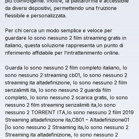
più
coinvolgente.
Inoltre,
la
piattaforma
è
accessibile
da
diversi
dispositivi,
permettendo
una
fruizione
flessibile
e
personalizzata.
Per
chi
cerca
un
modo
semplice
e
veloce
per
guardare
Io
sono
nessuno
2
film
streaming
gratis
in
italiano,
questa
soluzione
rappresenta
un
punto
di
riferimento
affidabile
per
l'intrattenimento
online.
Guarda
Io
sono
nessuno
2
film
completo
italiano,
Io
sono
nessuno
2
streaming
cb01,
Io
sono
nessuno
2
streaming
ita
altadefinizione,
Io
sono
nessuno
2
film
senzalimiti
ita,
Io
sono
nessuno
2
guarda
film
completo,
Io
sono
nessuno
2
scarica
gratis,
Io
sono
nessuno
2
film
streaming
senzalimiti
ita,Io
sono
nessuno
2
TORRENT
ITA,Io
sono
nessuno
2
film
2019
Streaming
altadefinizione
ita,CB01
–
Altadefinizione01
|Io
sono
nessuno
2
Streaming
ita,Io
sono
nessuno
2
Streaming
ita
altadefinizione,
Io
sono
nessuno
2