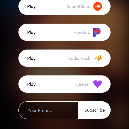
Play
SoundCloud
Play
Pandora
Play
Audiomack
Play
Deezer
Subscribe