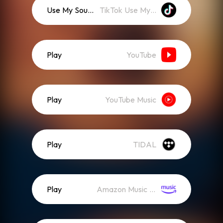
Use My Sound
TikTok Use My Sound
Play
YouTube
Play
YouTube Music
Play
TIDAL
Play
Amazon Music (Streaming)