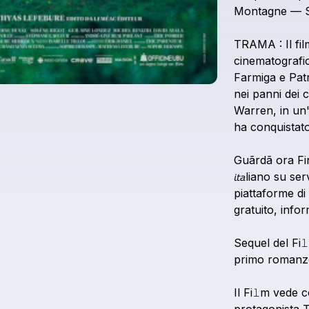
Montagne
—
TRAMA
:
Il
fil
cinematografi
Farmiga
e
Pat
nei
panni
dei
c
Warren,
in
un'
ha
conquistat
Guãrdã
ora
Fi
𝘪𝘵𝘢liano
su
serv
piattaforme
di
gratuito,
infor
Sequel
del
Fi
primo
romanz
Il
Fi𝚕m
vede
c