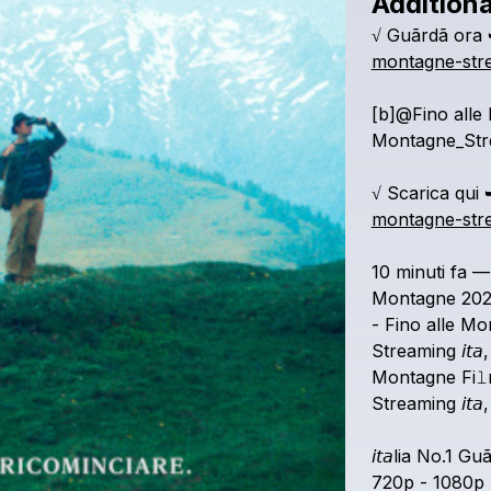
Additiona
√
Guãrdã
ora
montagne-stre
[b]@Fino
alle
Montagne_Strea
√
Scarica
qui
montagne-stre
10
minuti
fa
—
Montagne
20
-
Fino
alle
Mo
Streaming
𝘪𝘵𝘢,
Montagne
Fi
Streaming
𝘪𝘵𝘢,
𝘪𝘵𝘢lia
No.1
Guã
720p
-
1080p