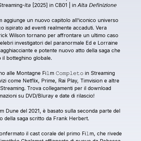
Streaming-𝘪𝘵𝘢
[2025]
in
CB01
|
in
𝘈𝘭𝘵𝘢
𝘋𝘦𝘧𝘪𝘯𝘪𝘻𝘪𝘰𝘯𝘦
m
aggiunge
un
nuovo
capitolo
all'iconico
universo
co
ispirato
ad
eventi
realmente
accaduti.
Vera
rick
Wilson
tornano
per
affrontare
un
ultimo
caso
elebri
investigatori
del
paranormale
Ed
e
Lorraine
agghiacciante
e
potente
nuovo
atto
della
saga
che
o
il
botteghino
globale.
no
alle
Montagne
Fi𝚕m
𝙲𝚘𝚖𝚙𝚕𝚎𝚝𝚘
in
Streaming
izi
come
Netflix,
Prime,
Rai
Play,
Timvision
e
altre
Streaming.
Trova
collegamenti
per
il
download
mazioni
su
DVD/Bluray
e
date
di
rilascio!
m
Dune
del
2021,
è
basato
sulla
seconda
parte
del
o
della
saga
scritto
da
Frank
Herbert.
onfermato
il
cast
corale
del
primo
Fi𝚕m,
che
rivede