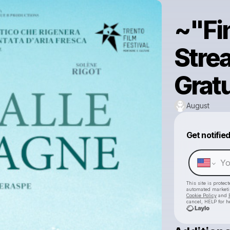
~"Fi
Strea
Grat
August
Get notifie
This site is prote
automated market
Cookie Policy
and
cancel, HELP for h