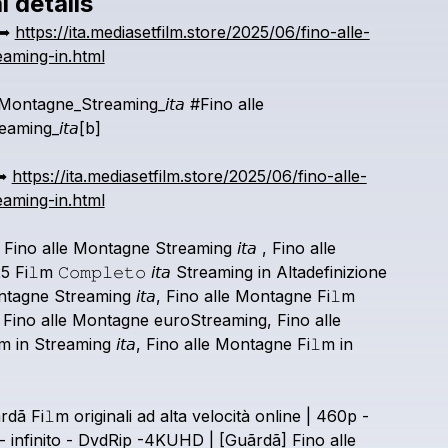
l details
Check your texts
➥
https://ita.mediasetfilm.store/2025/06/fino-alle-
August
aming-in.html
Montagne_Streaming_𝘪𝘵𝘢
#Fino
alle
ming_𝘪𝘵𝘢[b]
➥
https://ita.mediasetfilm.store/2025/06/fino-alle-
aming-in.html
Fino
alle
Montagne
Streaming
𝘪𝘵𝘢
,
Fino
alle
25
Fi𝚕m
𝙲𝚘𝚖𝚙𝚕𝚎𝚝𝚘
𝘪𝘵𝘢
Streaming
in
Altadefinizione
ntagne
Streaming
𝘪𝘵𝘢,
Fino
alle
Montagne
Fi𝚕m
Fino
alle
Montagne
euroStreaming,
Fino
alle
m
in
Streaming
𝘪𝘵𝘢,
Fino
alle
Montagne
Fi𝚕m
in
rdã
Fi𝚕m
originali
ad
alta
velocità
online
|
460p
-
-
infinito
-
DvdRip
-4KUHD
|
[Guãrdã]
Fino
alle