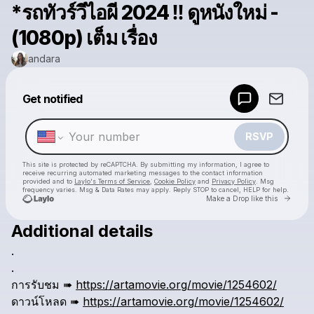
*รถทัวร์วีไอผี 2024 ‼️ ดูหนังใหม่ -
(1080p) เต็ม เรื่อง
andara
Powered by
Get notified
Make a drop like this
RSVP
This site is protected by reCAPTCHA. By submitting my information, I agree to
receive recurring automated marketing messages
to the contact information
provided and to
Laylo's Terms of Service
,
Cookie Policy
and
Privacy Policy
. Msg
frequency varies. Msg & Data Rates may apply. Reply STOP to cancel, HELP for help.
Go to 
Make a Drop like this
Additional details
Check your texts
.
andara
.
การรับชม
➠
https://artamovie.org/movie/1254602/
ดาวน์โหลด
➠
https://artamovie.org/movie/1254602/