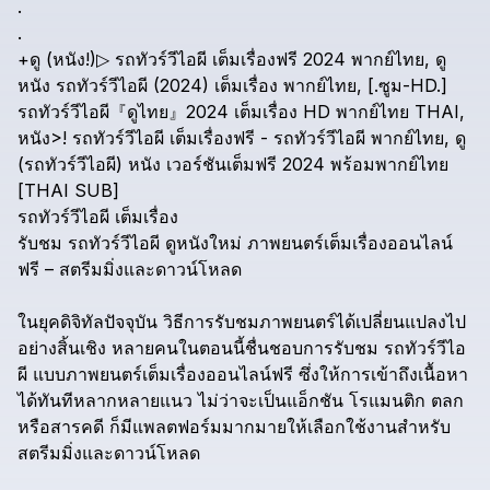
.
.
+ดู
(หนัง!)▷
รถทัวร์วีไอผี
เต็มเรื่องฟรี
2024
พากย์ไทย,
ดู
หนัง
รถทัวร์วีไอผี
(2024)
เต็มเรื่อง
พากย์ไทย,
[.ซูม-HD.]
รถทัวร์วีไอผี『ดูไทย』2024
เต็มเรื่อง
HD
พากย์ไทย
THAI,
หนัง>!
รถทัวร์วีไอผี
เต็มเรื่องฟรี
-
รถทัวร์วีไอผี
พากย์ไทย,
ดู
(รถทัวร์วีไอผี)
หนัง
เวอร์ชันเต็มฟรี
2024
พร้อมพากย์ไทย
[THAI
SUB]
รถทัวร์วีไอผี
เต็มเรื่อง
รับชม
รถทัวร์วีไอผี
ดูหนังใหม่
ภาพยนตร์เต็มเรื่องออนไลน์
ฟรี
–
สตรีมมิ่งและดาวน์โหลด
ในยุคดิจิทัลปัจจุบัน
วิธีการรับชมภาพยนตร์ได้เปลี่ยนแปลงไป
อย่างสิ้นเชิง
หลายคนในตอนนี้ชื่นชอบการรับชม
รถทัวร์วีไอ
ผี
แบบภาพยนตร์เต็มเรื่องออนไลน์ฟรี
ซึ่งให้การเข้าถึงเนื้อหา
ได้ทันทีหลากหลายแนว
ไม่ว่าจะเป็นแอ็กชัน
โรแมนติก
ตลก
หรือสารคดี
ก็มีแพลตฟอร์มมากมายให้เลือกใช้งานสำหรับ
สตรีมมิ่งและดาวน์โหลด