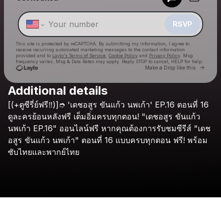
Make a drop like this
RSVP
This site is protected by reCAPTCHA. By submitting my information, I agree to
receive recurring automated marketing messages
to the contact information
provided and to
Laylo's Terms of Service
,
Cookie Policy
and
Privacy Policy
. Msg
frequency varies. Msg & Data Rates may apply. Reply STOP to cancel, HELP for help.
Go to 
Make a Drop like this
Additional details
Check your texts
[(+ดูซีรี่ย์ฟรี‼️)]➮
'เดชอสูร
ขันแก้ว
นพเก้า'
EP.16
ตอนที่
16
Det-asun Khankaeo Nopphakao ep16
ดูละครย้อนหลังฟรี
เต็มอิ่มครบทุกตอน!
"เดชอสูร
ขันแก้ว
นพเก้า
EP.16"
ออนไลน์ฟรี
หากคุณต้องการรับชมซีรีส์
"เดช
อสูร
ขันแก้ว
นพเก้า"
ตอนที่
16
แบบครบทุกตอน
ฟรี!
พร้อม
ซับไทยและพากย์ไทย