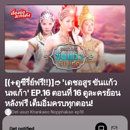
[(+ดูซีรี่ย์ฟรี‼️)]➮ 'เดชอสูร ขันแก้ว
นพเก้า' EP.16 ตอนที่ 16 ดูละครย้อน
หลังฟรี เต็มอิ่มครบทุกตอน!
Det-asun Khankaeo Nopphakao ep16
Powered by
Get notified